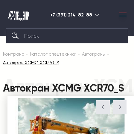
+7 (391) 214-82-88
Красноярск
Комтранс
Каталог спецтехники
Автокраны
Автокран XCMG XCR70_S
Автокран XCM
Автокран XCMG XCR70_S