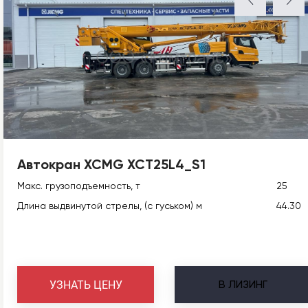
Автокран XCMG XCT25L4_S1
Макс. грузоподъемность, т
25
Длина выдвинутой стрелы, (с гуськом) м
44.30
В
ЛИЗИНГ
УЗНАТЬ ЦЕНУ