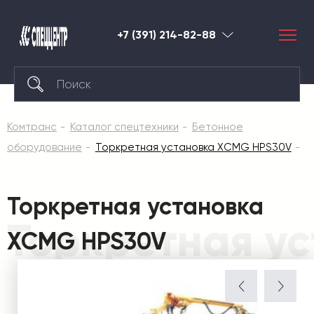
+7 (391) 214-82-88
Красноярск
Комтранс
Каталог спецтехники
Бетонное
оборудование
Торкретная установка XCMG HPS30V
Торкретная установка
Торкретная у
XCMG HPS30V