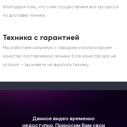
благодаря тому, что сами осуществляем все процессы
по доставке техники.
Техника с гарантией
Мы работаем напрямую с заводами и контролируем
качество поставляемой техники. Если качество вас не
устроит — вы можете не выкупать технику.