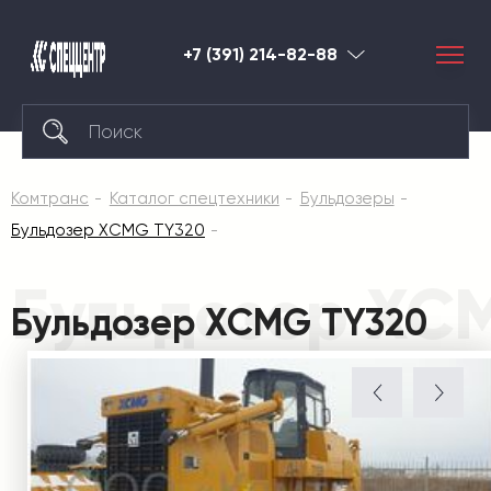
+7 (391) 214-82-88
Красноярск
Комтранс
Каталог спецтехники
Бульдозеры
Бульдозер XCMG TY320
Бульдозер XC
Бульдозер XCMG TY320