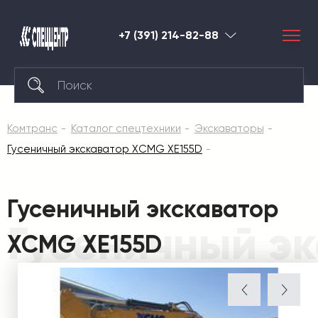
+7 (391) 214-82-88
Красноярск
Комтранс
Каталог спецтехники
Экскаваторы
Гусеничный экскаватор XCMG XE155D
Гусеничный экскаватор
Гусеничный э
XCMG XE155D