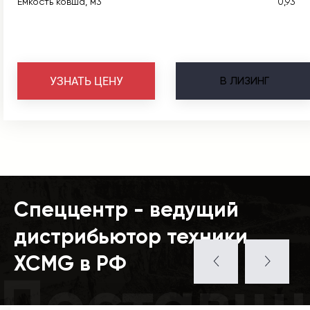
Емкость ковша, м3
0,93
В
ЛИЗИНГ
УЗНАТЬ ЦЕНУ
Спеццентр - ведущий
дистрибьютор техники
XCMG в РФ
Поставщ