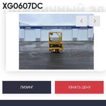
Ножничный эл
XG0607DC
ЛИЗИНГ
УЗНАТЬ ЦЕНУ