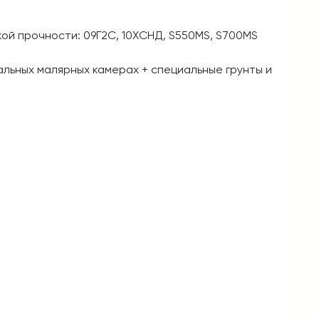
кой прочности: 09Г2С, 10XСНД, S550MS, S700MS
альных малярных камерах + специальные грунты и