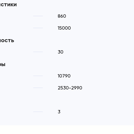
истики
860
15000
ность
30
ры
10790
2530-2990
3