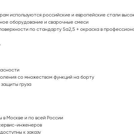
 рам используются российские и европейские стали высо
нное оборудование и сварочные смеси
поверхности по стандарту Sa2,5 + окраска в профессион
.
пасности
оления со множеством функций на борту
 защиты груза
в Москве и по всей России
сервис-инженеров
доступны к заказу