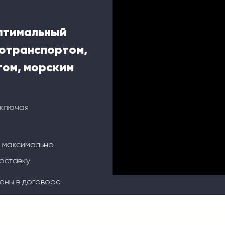
оптимальный
тотранспортом,
ом, морским
включая
м максимально
оставку.
ены в договоре.