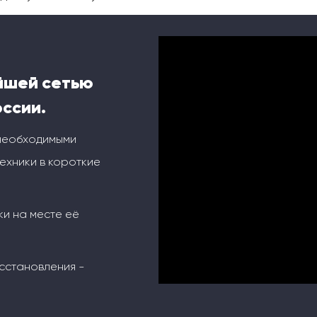
йшей сетью
оссии.
 необходимыми
ехники в короткие
ки на месте её
сстановления -