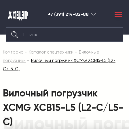
+7 (391) 214-82-88
Красноярск
Комтранс
Каталог спецтехники
Вилочные
погрузчики
Вилочный погрузчик XCMG XCB15-L5 (L2-
C/L5-C)
Вилочный погрузчик
XCMG XCB15-L5 (L2-C/L5-
Вилочный погр
C)